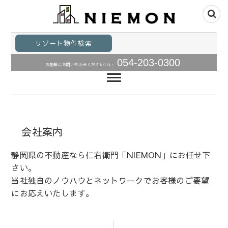
静岡県の不動産｜土地、中古住宅、リゾート物件、リゾー
静岡県不動産｜株式
ト物件、事業用物件の売買不動産情報は静岡市の株式会社
リゾート物件検索
仁右衛門にお任せください。豊かな海、森や自然を満喫で
会社仁右衛門｜静岡
きる物件をご提案いたします。物件に合わせた建築のご提
054-203-0300
お気軽にお問い合わせください
TEL:
案もお任せ下さい。
県リゾート物件・事
業用物件
会社案内
静岡県の不動産なら仁右衛門「NIEMON」にお任せ下
さい。
当社独自のノウハウとネットワークでお客様のご要望
にお応えいたします。