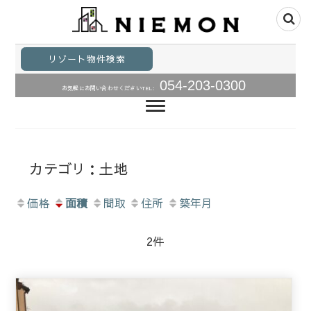
静岡県の不動産｜土地、中古住宅、リゾート物件、リゾー
静岡県不動産｜株式
ト物件、事業用物件の売買不動産情報は静岡市の株式会社
リゾート物件検索
仁右衛門にお任せください。豊かな海、森や自然を満喫で
会社仁右衛門｜静岡
きる物件をご提案いたします。物件に合わせた建築のご提
054-203-0300
お気軽にお問い合わせください
TEL:
案もお任せ下さい。
県リゾート物件・事
業用物件
カテゴリ：土地
価格
面積
間取
住所
築年月
2件