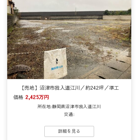
【売地】沼津市我入道江川／約242坪／準工
価格
2,425万円
所在地:静岡県沼津市我入道江川
交通:
詳細を見る